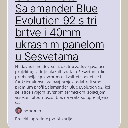
Salamander Blue
Evolution 92 s tri
brtve i 40mm
ukrasnim panelom
u Sesvetama
Nedavno smo dovršili izuzetno zadovoljavajući
projekt ugradnje ulaznih vrata u Sesvetama, koji
predstavlja spoj vrhunske kvalitete, estetike i
funkcionalnosti. Za ovaj projekt odabrali smo
premium profil Salamander Blue Evolution 92, koji
se ističe svojom izvrsnom termičkom izolacijom i
visokom otpornošću. Ulazna vrata su opremljena
s…
by
admin
Projekti ugradnje pvc stolarije