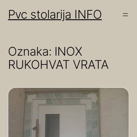
Skoči
do
Pvc stolarija INFO
sadržaja
Oznaka:
INOX
RUKOHVAT VRATA